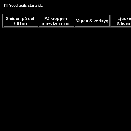
Till Yggdrasils startsida
Smiden på och
På kroppen,
Ljuskr
Vapen & verktyg
till hus
smycken m.m.
& ljuss